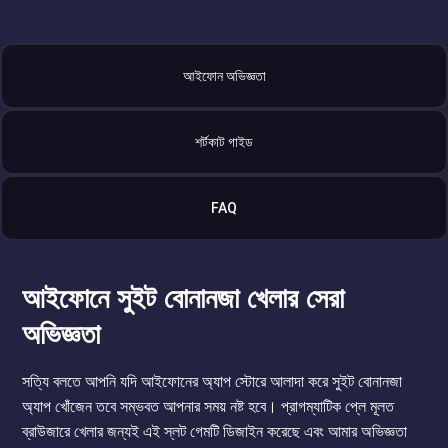
আইফোন অভিজ্ঞতা
শর্টকাট গাইড
FAQ
আইফোনে সুইট বোনানজা খেলার সেরা
অভিজ্ঞতা
সত্যি বলতে আপনি যদি আইফোনের অ্যাপ স্টোরে আলাদা করে সুইট বোনানজা
অ্যাপ খোঁজেন তবে সম্ভবত আপনার সময় নষ্ট হবে। প্রাগম্যাটিক প্লে মূলত
ব্রাউজারে খেলার জন্যই এই স্লট গেমটি ডিজাইন করেছে এবং আমার অভিজ্ঞতা