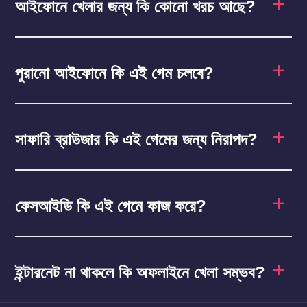
আইফোনে খেলার জন্য কি কোনো খরচ আছে?
পুরানো আইফোনে কি এই গেম চলবে?
সাফারি ব্রাউজার কি এই গেমের জন্য নিরাপদ?
ফেসআইডি কি এই গেমে কাজ করে?
ইন্টারনেট না থাকলে কি অফলাইনে খেলা সম্ভব?