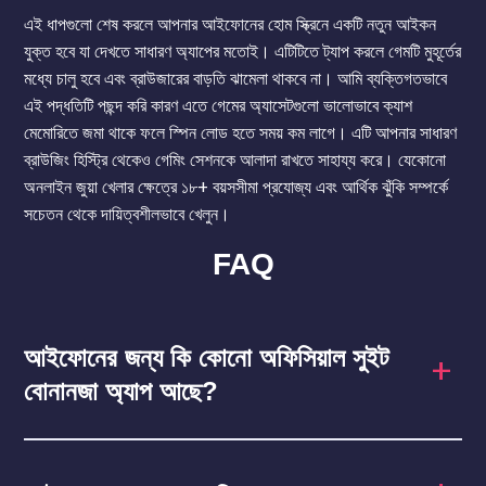
এই ধাপগুলো শেষ করলে আপনার আইফোনের হোম স্ক্রিনে একটি নতুন আইকন
যুক্ত হবে যা দেখতে সাধারণ অ্যাপের মতোই। এটিটিতে ট্যাপ করলে গেমটি মুহূর্তের
মধ্যে চালু হবে এবং ব্রাউজারের বাড়তি ঝামেলা থাকবে না। আমি ব্যক্তিগতভাবে
এই পদ্ধতিটি পছন্দ করি কারণ এতে গেমের অ্যাসেটগুলো ভালোভাবে ক্যাশ
মেমোরিতে জমা থাকে ফলে স্পিন লোড হতে সময় কম লাগে। এটি আপনার সাধারণ
ব্রাউজিং হিস্ট্রি থেকেও গেমিং সেশনকে আলাদা রাখতে সাহায্য করে। যেকোনো
অনলাইন জুয়া খেলার ক্ষেত্রে ১৮+ বয়সসীমা প্রযোজ্য এবং আর্থিক ঝুঁকি সম্পর্কে
সচেতন থেকে দায়িত্বশীলভাবে খেলুন।
FAQ
আইফোনের জন্য কি কোনো অফিসিয়াল সুইট
বোনানজা অ্যাপ আছে?